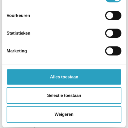
Onbekend/n.v.t.
Voorkeuren
Meerdere locaties
Dagdiensten, In overleg, Alle diensten
Statistieken
Bekijk de vacature
Marketing
Alles toestaan
Bijbaan verzorgende IG
Selectie toestaan
00 - 24 uur
Weigeren
Utrecht, IJsselstein, Lopik
Hbo, Mbo