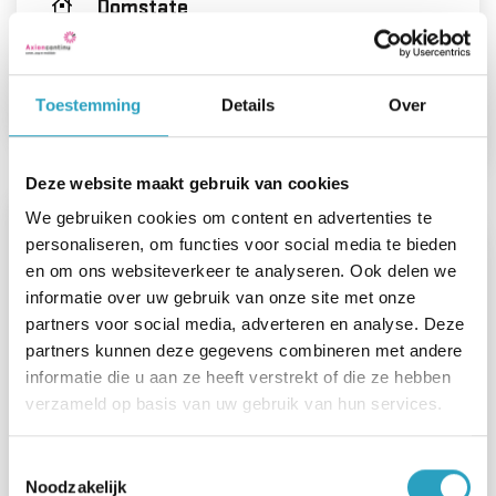
Domstate
Dagdiensten
Toestemming
Details
Over
Bekijk de vacature
Deze website maakt gebruik van cookies
We gebruiken cookies om content en advertenties te
personaliseren, om functies voor social media te bieden
Vrijwilligerswerk revalidatie
en om ons websiteverkeer te analyseren. Ook delen we
informatie over uw gebruik van onze site met onze
partners voor social media, adverteren en analyse. Deze
00 - 08 uur
partners kunnen deze gegevens combineren met andere
informatie die u aan ze heeft verstrekt of die ze hebben
Utrecht
verzameld op basis van uw gebruik van hun services.
N.v.t.
Toestemmingsselectie
Revalidatiezorg, Somatische zorg
Noodzakelijk