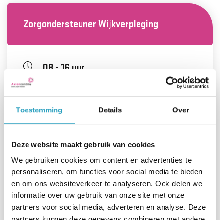
Zorgondersteuner Wijkverpleging
08 - 16 uur
Utrecht
Mbo, Middelbare school, N.v.t.
Toestemming
Details
Over
Psychogeriatrische zorg (PG),
Wijkverpleging
Deze website maakt gebruik van cookies
FWG-schaal 20
We gebruiken cookies om content en advertenties te
personaliseren, om functies voor social media te bieden
De Bijnkershoek
en om ons websiteverkeer te analyseren. Ook delen we
Dagdiensten, Avonddiensten
informatie over uw gebruik van onze site met onze
partners voor social media, adverteren en analyse. Deze
partners kunnen deze gegevens combineren met andere