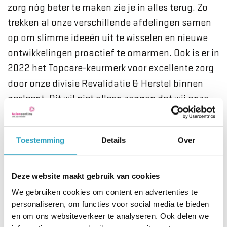
zorg nóg beter te maken zie je in alles terug. Zo
trekken al onze verschillende afdelingen samen
op om slimme ideeën uit te wisselen en nieuwe
ontwikkelingen proactief te omarmen. Ook is er in
2022 het Topcare-keurmerk voor excellente zorg
door onze divisie Revalidatie & Herstel binnen
gesleept. Dit wil niet alleen zeggen dat wij onze
zorg goed uitvoeren, maar ook dat wij leren van
eventuele fouten. Nieuwsgierig zijn,
Toestemming
Details
Over
samenwerken en leren van elkaar spelen hier een
grote rol!
Deze website maakt gebruik van cookies
Daarnaast krijgen medewerkers bij AxionContinu
We gebruiken cookies om content en advertenties te
personaliseren, om functies voor social media te bieden
volop de ruimte om zich te ontwikkelen. Dit kan
en om ons websiteverkeer te analyseren. Ook delen we
zowel met interne als externe opleidingen en