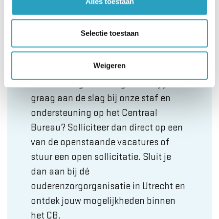
Alles toestaan
Onze vacatures voor
staf en ondersteuning
Selectie toestaan
Spreekt een functie in de ouderenzorg
Weigeren
jou aan, maar heb jij nog geen
werkervaring in de zorg? En wil jij
graag aan de slag bij onze staf en
ondersteuning op het Centraal
Bureau? Solliciteer dan direct op een
van de openstaande vacatures of
stuur een open sollicitatie. Sluit je
dan aan bij dé
ouderenzorgorganisatie in Utrecht en
ontdek jouw mogelijkheden binnen
het CB.