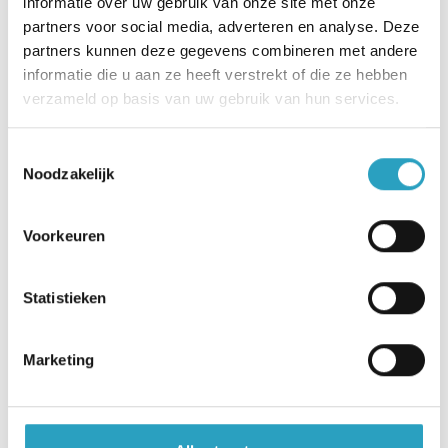
informatie over uw gebruik van onze site met onze
trainingen, maar ook door wat vaker met
partners voor social media, adverteren en analyse. Deze
collega’s mee te kijken en nieuwe
partners kunnen deze gegevens combineren met andere
informatie die u aan ze heeft verstrekt of die ze hebben
samenwerkingen tussen afdelingen. Bij
verzameld op basis van uw gebruik van hun services.
AxionContinu ben jij nooit uitgeleerd.
Toestemmingsselectie
Noodzakelijk
Voorkeuren
"Waar jouw ambities ook
liggen, op het Centraal Bureau
Statistieken
vind je zeker een uitdaging die
bij jou past."
Marketing