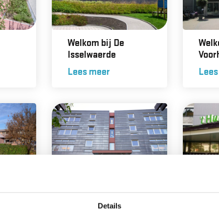
Welkom bij De
Welk
Isselwaerde
Voor
Lees meer
Lees
Welkom bij
Welko
Revalidatiehof de
aan 
Details
Parkgraaf