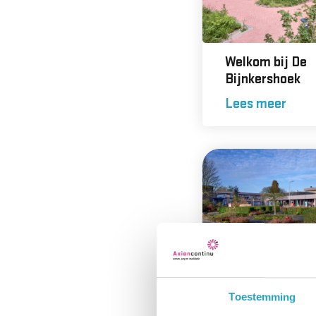
Welkom bij De
Bijnkershoek
Lees meer
Welkom bij
Mariënstein
Toestemming