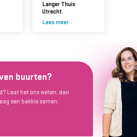
Langer Thuis
Utrecht
Lees meer
even buurten?
d? Laat het ons weten, dan
raag een bakkie samen.