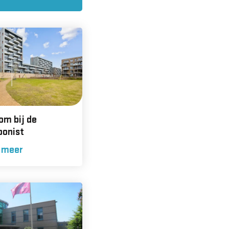
om bij de
onist
 meer