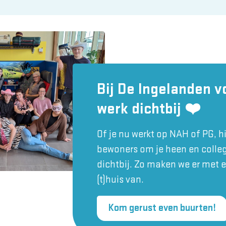
Bij De Ingelanden v
werk dichtbij ❤️
Of je nu werkt op NAH of PG, hi
bewoners om je heen en collega
dichtbij. Zo maken we er met 
(t)huis van.
Kom gerust even buurten!