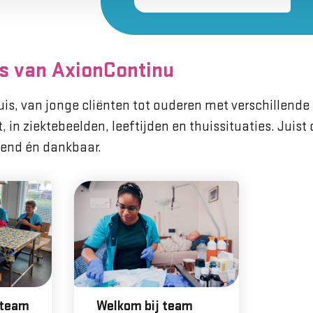
s van AxionContinu
shuis, van jonge cliënten tot ouderen met verschillend
t, in ziektebeelden, leeftijden en thuissituaties. Juis
agend én dankbaar.
kteam
Welkom bij team