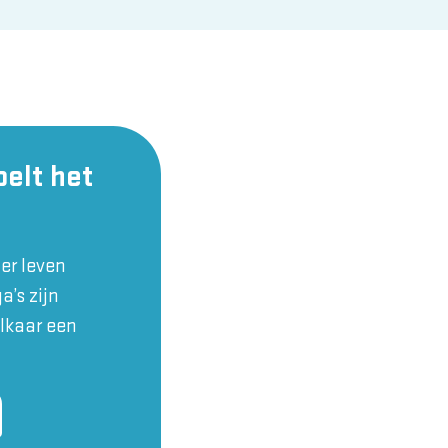
oelt het
er leven
’s zijn
elkaar een