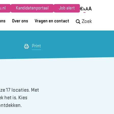
.nl
Kandidatenportaal
Job alert
A
A
A
ons
Over ons
Vragen en contact
Zoek
Print
ze 17 locaties. Met
k het is. Kies
 ontdekken.