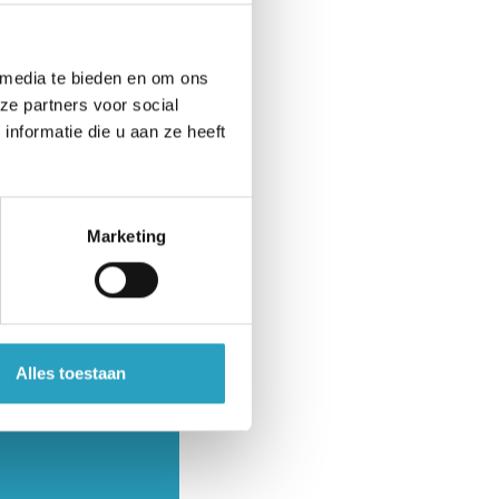
 meer
 media te bieden en om ons
ze partners voor social
nformatie die u aan ze heeft
tein
Marketing
ig in z’n
t heeft én
Alles toestaan
n voel jij je