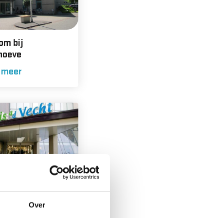
om bij
hoeve
 meer
m bij 't Huis
de Vecht
Over