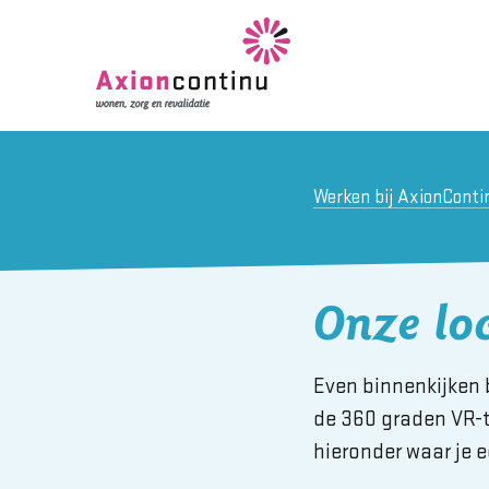
Werken bij AxionConti
Onze loc
Even binnenkijken b
de 360 graden VR-tou
hieronder waar je e