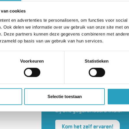
Lees
Lees meer
 van cookies
ent en advertenties te personaliseren, om functies voor social
. Ook delen we informatie over uw gebruik van onze site met on
e. Deze partners kunnen deze gegevens combineren met andere i
erzameld op basis van uw gebruik van hun services.
Werken bij Mariëns
Voorkeuren
Statistieken
voelt gewoon goed.
Ben jij een taaie rakker die stev
schoenen staat, een warm har
Selectie toestaan
een goed gevoel voor humor? Da
bij ons gegarandeerd thuis.
Kom het zelf ervaren!