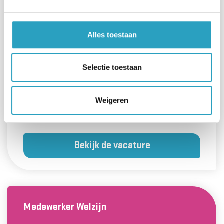
Utrecht
Hbo, Mbo
Alles toestaan
NAH, Psychogeriatrische zorg (PG),
Somatische zorg
Selectie toestaan
FWG-schaal 40
’t Huis aan de Vecht
Weigeren
Dagdiensten
Bekijk de vacature
Medewerker Welzijn