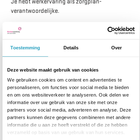
Je hebt werkervaring als zorgplan-
verantwoordelijke.
Werken als Verzorgende IG bij
AxionContinu
Toestemming
Details
Over
Zet jouw kennis en ervaring in als
Verpleegkundige, op een plek waar het er écht toe
Deze website maakt gebruik van cookies
doet!
We gebruiken cookies om content en advertenties te
personaliseren, om functies voor social media te bieden
Wil je meer informatie over de vacature? Bel of
en om ons websiteverkeer te analyseren. Ook delen we
whatsapp dan met Robbert Wildeboer, via
informatie over uw gebruik van onze site met onze
+31658920360. Zo krijg je een beter beeld van het
partners voor social media, adverteren en analyse. Deze
partners kunnen deze gegevens combineren met andere
werk, de werksfeer en jouw toekomstige collega’s!
informatie die u aan ze heeft verstrekt of die ze hebben
verzameld op basis van uw gebruik van hun services.
Goed om te weten: van nieuwe medewerkers vragen