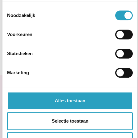
wij een Verklaring Omtrent Gedrag (kosten worden
Toestemmingsselectie
vergoed).
Noodzakelijk
AxionContinu. Optimisten in de zorg
.
Voorkeuren
Solliciteer nu!
Statistieken
Marketing
Solliciteren doe je zo
Alles toestaan
Selectie toestaan
Sollicitatie
Gesprek