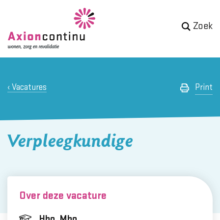
Zoek
Vacatures
Print
Verpleegkundige
Over deze vacature
Hbo, Mbo