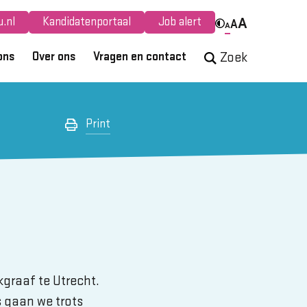
.nl
Kandidatenportaal
Job alert
A
A
A
ons
Over ons
Vragen en contact
Zoek
Print
graaf te Utrecht.
 gaan we trots