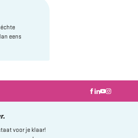
 échte
dan eens
r.
aat voor je klaar!