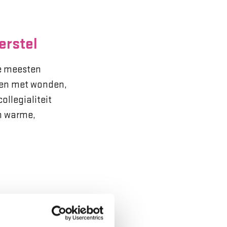
erstel
e meesten
sen met wonden,
ollegialiteit
en warme,