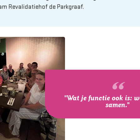
am Revalidatiehof de Parkgraaf.
"Wat je functie ook is: 
samen."