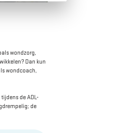
zoals wondzorg,
ntwikkelen? Dan kun
 als wondcoach,
 tijdens de ADL-
gdrempelig; de