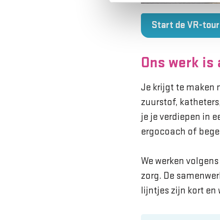
Start de VR-tour
Ons werk is
Je krijgt te maken
zuurstof, katheters
je je verdiepen in 
ergocoach of begel
We werken volgens d
zorg. De samenwerk
lijntjes zijn kort e