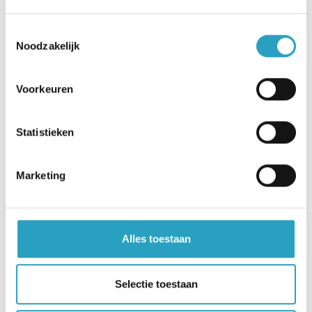
Toestemmingsselectie
Noodzakelijk
Voorkeuren
Statistieken
Marketing
Start de VR-tour
Alles toestaan
Kom gerust even
Selectie toestaan