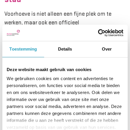
Voorhoeve is niet alleen een fijne plek om te
werken, maar ook een officieel
opleidingscentrum. Naast onze vaste collega’s
leiden we hier met veel plezier Toekomstige
Optimisten op: leerlingen, studenten en zij-
Toestemming
Details
Over
instromers die bij ons het vak leren. Door die mix
van ervaring en nieuwe energie blijft ons team
Deze website maakt gebruik van cookies
scherp, nieuwsgierig en in ontwikkeling. We leren
We gebruiken cookies om content en advertenties te
van én met elkaar.
personaliseren, om functies voor social media te bieden
en om ons websiteverkeer te analyseren. Ook delen we
informatie over uw gebruik van onze site met onze
👀 Even gluren?
partners voor social media, adverteren en analyse. Deze
partners kunnen deze gegevens combineren met andere
informatie die u aan ze heeft verstrekt of die ze hebben
verzameld op basis van uw gebruik van hun services.