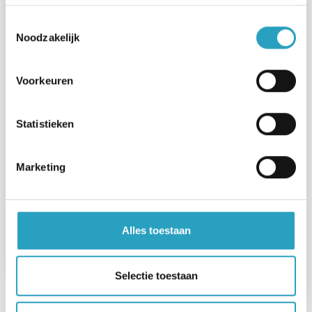
Toestemmingsselectie
De Bilt, Utrecht, IJsselstein, Lopik
Noodzakelijk
Hbo, Mbo
NAH, Langer thuis, Palliatieve zorg,
Voorkeuren
Psychogeriatrische zorg (PG),
Revalidatiezorg, Somatische zorg,
Statistieken
Wijkverpleging
Marketing
FWG-schaal 45
Centraal Bureau
Alle diensten
Alles toestaan
Bekijk de vacature
Selectie toestaan