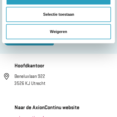
klaar! We horen graag wie je bent en waar je naar
Selectie toestaan
op zoek bent. Samen kijken we naar de
mogelijkheden.
Weigeren
Contact opnemen
Hoofdkantoor
Beneluxlaan 922
3526 KJ Utrecht
Naar de AxionContinu website