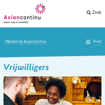
Zoek
Werken bij AxionContinu
Print
Vrijwilligers