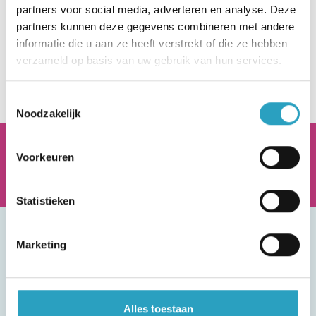
partners voor social media, adverteren en analyse. Deze
partners kunnen deze gegevens combineren met andere
Vrijwilligerswerk voor groepen
informatie die u aan ze heeft verstrekt of die ze hebben
verzameld op basis van uw gebruik van hun services.
Toestemmingsselectie
Noodzakelijk
AxionContinu.
Optimisten in de Zorg
Voorkeuren
Statistieken
Heb je een vraag? We helpen je graag
Marketing
verder.
Benieuwd naar de mogelijkheden bij
Alles toestaan
AxionContinu, team recruitment staat voor je