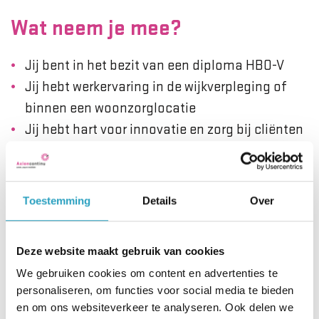
Wat neem je mee?
Jij bent in het bezit van een diploma HBO-V
Jij hebt werkervaring in de wijkverpleging of
binnen een woonzorglocatie
Jij hebt hart voor innovatie en zorg bij cliënten
thuis.
Werken als
Toestemming
Details
Over
wijkverpleegkundige bij
AxionContinu
Deze website maakt gebruik van cookies
We gebruiken cookies om content en advertenties te
Zet jouw talenten in als Wijkverpleegkundige op
personaliseren, om functies voor social media te bieden
de plek waar het er écht toe doet: versterk
en om ons websiteverkeer te analyseren. Ook delen we