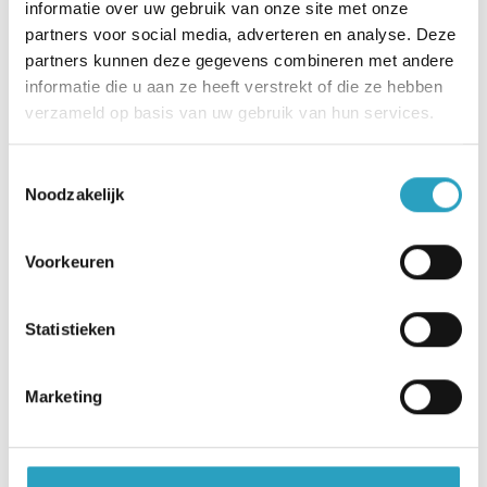
AxionContinu in IJsselstein. Solliciteer direct
informatie over uw gebruik van onze site met onze
partners voor social media, adverteren en analyse. Deze
online!
partners kunnen deze gegevens combineren met andere
informatie die u aan ze heeft verstrekt of die ze hebben
Wil je meer informatie over de vacature? Bel of
verzameld op basis van uw gebruik van hun services.
whatsapp dan met Annemieke van der Mijden -
de Hoop, via 0643070191. Zo krijg je een beter
Toestemmingsselectie
beeld van het werk, de werksfeer en jouw
Noodzakelijk
toekomstige collega’s!
Voorkeuren
Een assessment kan onderdeel zijn van de
procedure.
Statistieken
Goed om te weten: van nieuwe medewerkers vragen
wij een Verklaring Omtrent Gedrag (kosten worden
Marketing
vergoed).
AxionContinu. Optimisten in de zorg
.