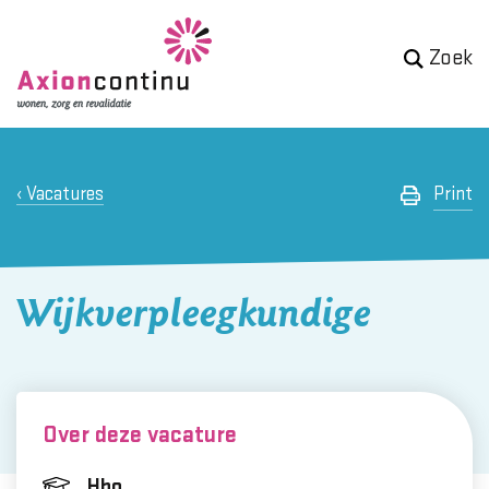
Zoek
Vacatures
Print
Wijkverpleegkundige
Over deze vacature
Hbo