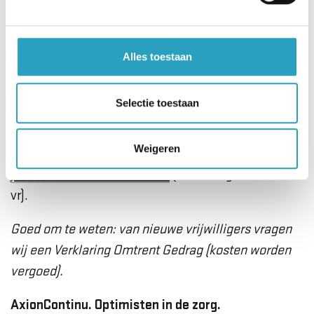
Heb je één of meerdere activiteiten gezien
waarbij je graag zou willen ondersteunen, dan
Alles toestaan
nodigen wij je graag uit om te reageren!
Selectie toestaan
Wil je meer weten over de activiteiten, bel,
whatsapp of mail met Manager Informele zorg &
Weigeren
welzijn Jeroen Blokland
06 - 47 77 03 16
of
jblokland@axioncontinu.nl
(aanwezig ma, do en
vr).
Goed om te weten: van nieuwe vrijwilligers vragen
wij een Verklaring Omtrent Gedrag (kosten worden
vergoed).
AxionContinu. Optimisten in de zorg.