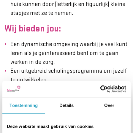
huis kunnen door (letterlijk en figuurlijk) kleine
stapjes met ze te nemen.
Wij bieden jou:
Een dynamische omgeving waarbij je veel kunt
leren als je geïnteresseerd bent om te gaan
werken in de zorg.
Een uitgebreid scholingsprogramma om jezelf
te ontwikkelen.
Gratis workshops.
Reiskostenvergoeding.
Toestemming
Details
Over
Een collectieve verzekering voor het
vrijwilligerswerk.
Een jaarlijks vrijwilligersfeest, wij maken ook
Deze website maakt gebruik van cookies