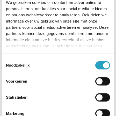
graag plezier met elkaar!
We gebruiken cookies om content en advertenties te
personaliseren, om functies voor social media te bieden
Wat neem je mee?
en om ons websiteverkeer te analyseren. Ook delen we
informatie over uw gebruik van onze site met onze
Affiniteit met ouderen.
partners voor social media, adverteren en analyse. Deze
partners kunnen deze gegevens combineren met andere
Je bent geduldig, beleefd en gezellig, én hebt
informatie die u aan ze heeft verstrekt of die ze hebben
een goede attitude naar de (veelal oudere)
verzameld op basis van uw gebruik van hun services.
bewoners toe.
Je bent lichamelijk in staat om een rolstoel te
Toestemmingsselectie
Noodzakelijk
duwen.
Je beschikt over een goede beheersing van de
Voorkeuren
Nederlandse taal.
Werken als vrijwilliger in de
Statistieken
revalidatiecentra van
Marketing
AxionContinu