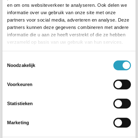
Werken als verzorgende flex in
en om ons websiteverkeer te analyseren. Ook delen we
de thuiszorg bij AxionContinu
informatie over uw gebruik van onze site met onze
partners voor social media, adverteren en analyse. Deze
partners kunnen deze gegevens combineren met andere
Zet jouw talenten in als Verzorgende flex
informatie die u aan ze heeft verstrekt of die ze hebben
thuiszorg op de plek waar het er écht toe doet:
verzameld op basis van uw gebruik van hun services.
versterk AxionContinu in Utrecht. Solliciteer
direct online!
Toestemmingsselectie
Noodzakelijk
Wil je meer informatie over de vacature? Bel of
whatsapp dan met Annemieke van der Mijden -
Voorkeuren
de Hoop, via 0643070191. Zo krijg je een beter
beeld van het werk, de werksfeer en jouw
Statistieken
toekomstige collega’s!
Goed om te weten: Van nieuwe medewerkers vragen
Marketing
wij een Verklaring Omtrent Gedrag (kosten worden