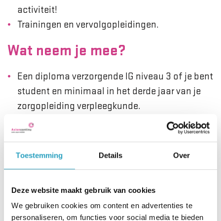
activiteit!
Trainingen en vervolgopleidingen.
Wat neem je mee?
Een diploma verzorgende IG niveau 3 of je bent
student en minimaal in het derde jaar van je
zorgopleiding verpleegkunde.
Bij voorkeur heb jij recente werkervaring in de
ouderenzorg.
Een goede beheersing van de Nederlandse
Toestemming
Details
Over
taal.
De beschikbaarheid van eigen vervoer,
Deze website maakt gebruik van cookies
bijvoorbeeld fiets/auto/scooter.
We gebruiken cookies om content en advertenties te
personaliseren, om functies voor social media te bieden