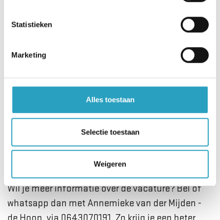
wisselende diensten (waaronder ook de nacht),
reageer dan op onze andere vacature voor ons
Statistieken
hospice.
Werken als Verpleegkundige
Marketing
hospice Demeter bij
AxionContinu
Alles toestaan
Zet jouw talenten in als Verpleegkundige
Selectie toestaan
palliatieve zorg oproep op de plek waar het er
écht toe doet: versterk AxionContinu in De Bilt.
Weigeren
Solliciteer direct online!
Wil je meer informatie over de vacature? Bel of
whatsapp dan met Annemieke van der Mijden -
de Hoop, via 0643070191. Zo krijg je een beter