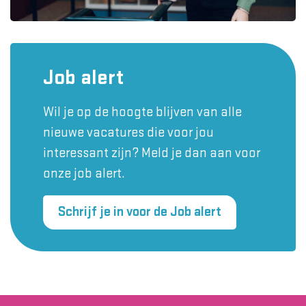
Job alert
Wil je op de hoogte blijven van alle
nieuwe vacatures die voor jou
interessant zijn? Meld je dan aan voor
onze job alert.
Schrijf je in voor de Job alert