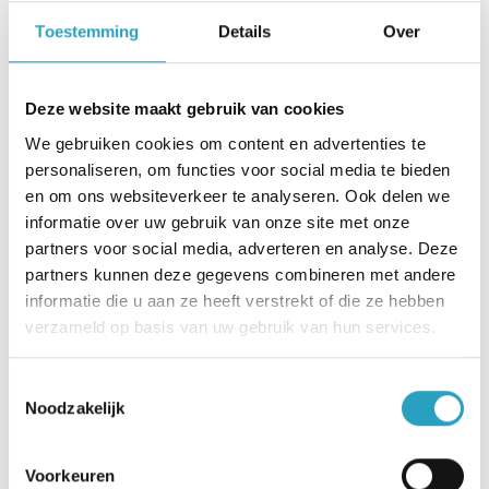
8,33% eindejaarsuitkering .
Toestemming
Details
Over
Start jij met een contract van minimaal 24
uur? Dan ontvang je als mooie bonus dit jaar
Deze website maakt gebruik van cookies
een vrijetijdsbudget van 150 euro voor een
We gebruiken cookies om content en advertenties te
leuke activiteit!
personaliseren, om functies voor social media te bieden
en om ons websiteverkeer te analyseren. Ook delen we
Wat neem je mee?
informatie over uw gebruik van onze site met onze
partners voor social media, adverteren en analyse. Deze
Een diploma hbo of mbo verpleegkundige met
partners kunnen deze gegevens combineren met andere
BIG-registratie.
informatie die u aan ze heeft verstrekt of die ze hebben
verzameld op basis van uw gebruik van hun services.
Je hebt affiniteit met de palliatieve zorg. Heb
jij een opleiding gevolgd richting palliatieve
Toestemmingsselectie
zorg of vind je het leuk om deze in de toekomst
Noodzakelijk
te volgen? Dat is zeker een pré!
Je werkt graag nachtdiensten! Wil je
Voorkeuren