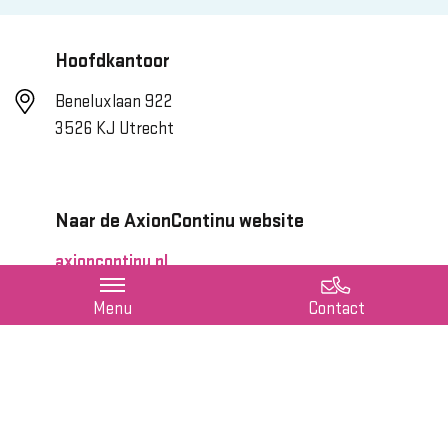
Hoofdkantoor
Beneluxlaan 922
3526 KJ Utrecht
Naar de AxionContinu website
axioncontinu.nl
Menu
Contact
Job alert
Blijf op de hoogte van nieuwe vacatures met onze
job
alert
!