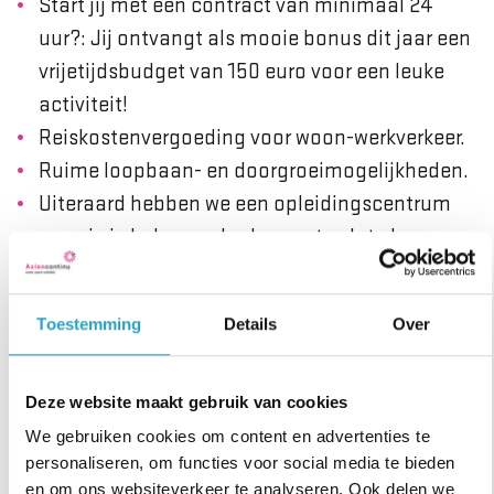
Start jij met een contract van minimaal 24
uur?: Jij ontvangt als mooie bonus dit jaar een
vrijetijdsbudget van 150 euro voor een leuke
activiteit!
Reiskostenvergoeding voor woon-werkverkeer.
Ruime loopbaan- en doorgroeimogelijkheden.
Uiteraard hebben we een opleidingscentrum
waar je je bekwaamheden up-to-date kan
houden.
Wat neem je mee?
Toestemming
Details
Over
Je hebt een positieve en gemotiveerde
Deze website maakt gebruik van cookies
werkhouding met hart voor de ouderenzorg en
We gebruiken cookies om content en advertenties te
uiteraard een flexibele instelling.
personaliseren, om functies voor social media te bieden
Je hebt een diploma verpleegkunde.
en om ons websiteverkeer te analyseren. Ook delen we