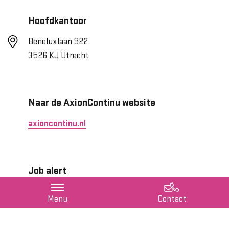
Hoofdkantoor
Beneluxlaan 922
3526 KJ Utrecht
Naar de AxionContinu website
axioncontinu.nl
Job alert
Blijf op de hoogte van nieuwe vacatures met onze
job
Menu
Contact
alert
!