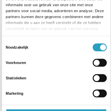
informatie over uw gebruik van onze site met onze
Je kunt goed zelfstandig werken en bent in
partners voor social media, adverteren en analyse. Deze
staat je snel in te werken op verschillende
partners kunnen deze gegevens combineren met andere
locaties en afdelingen.
informatie die u aan ze heeft verstrekt of die ze hebben
Je spreekt Nederlands.
verzameld op basis van uw gebruik van hun services.
Werken als verpleegkundige
Toestemmingsselectie
Noodzakelijk
flexpool bij AxionContinu
Voorkeuren
Zet jouw talenten in als verpleegkundige flexpool
op de plek waar het er écht toe doet: versterk
Statistieken
AxionContinu in Utrecht en omstreken. Solliciteer
direct online!
Marketing
Wil je meer informatie over de vacature? Bel of
whatsapp dan met Iris Crooijmans, via