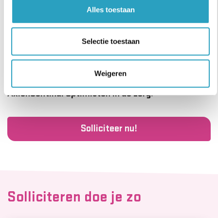
0628310493. Zo krijg je een beter beeld van het
Alles toestaan
werk, de werksfeer en jouw toekomstige collega’s!
Goed om te weten: van nieuwe medewerkers vragen
Selectie toestaan
wij een Verklaring Omtrent Gedrag (kosten worden
vergoed).
Weigeren
AxionContinu. Optimisten in de zorg
.
Solliciteer nu!
Solliciteren doe je zo