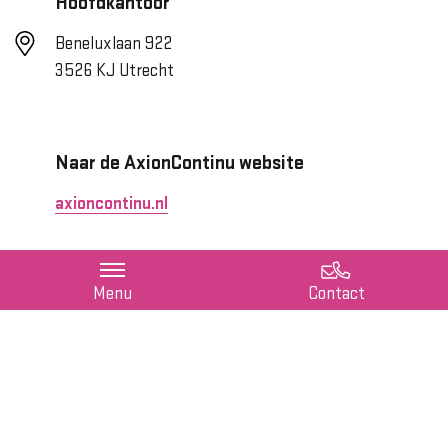
Hoofdkantoor
Beneluxlaan 922
3526 KJ Utrecht
Naar de AxionContinu website
axioncontinu.nl
Menu
Contact
Job alert
Blijf op de hoogte van nieuwe vacatures met onze
job
alert
!