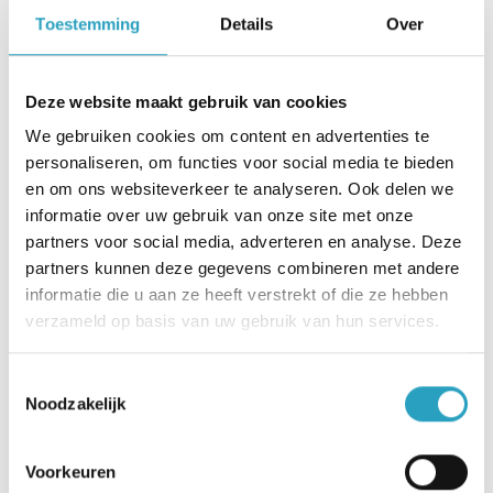
Geen bezwaar tegen onregelmatig werk en
Toestemming
Details
Over
wisselende diensten (dag-, avond-, nacht- en
weekenddiensten).
Deze website maakt gebruik van cookies
Affiniteit met de ouderenzorg en bij voorkeur
We gebruiken cookies om content en advertenties te
(recente) werkervaring.
personaliseren, om functies voor social media te bieden
en om ons websiteverkeer te analyseren. Ook delen we
Werken als verpleegkundige
informatie over uw gebruik van onze site met onze
flexpool revalidatie bij
partners voor social media, adverteren en analyse. Deze
partners kunnen deze gegevens combineren met andere
AxionContinu
informatie die u aan ze heeft verstrekt of die ze hebben
verzameld op basis van uw gebruik van hun services.
Zet jouw talenten in als verpleegkundige in de
flexpool op de plek waar het er écht toe doet:
Toestemmingsselectie
Noodzakelijk
versterk AxionContinu in Utrecht. Solliciteer
direct online.
Voorkeuren