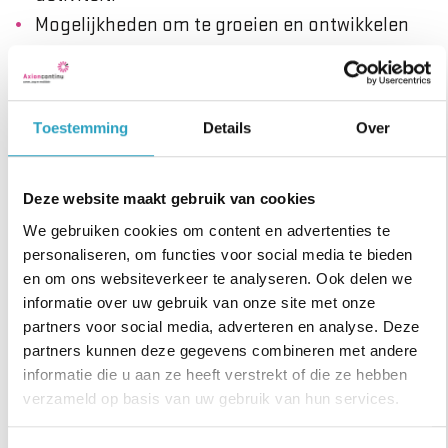
Mogelijkheden om te groeien en ontwikkelen
en voor de Helpende Plus module of voor een
BBL-traject Verzorgende IG.
Toestemming
Details
Over
Wat neem je mee?
Je bent in het bezit van een diploma mbo-2
Deze website maakt gebruik van cookies
(Helpende Zorg & Welzijn) met bij voorkeur een
We gebruiken cookies om content en advertenties te
helpende plus certificaat.
personaliseren, om functies voor social media te bieden
en om ons websiteverkeer te analyseren. Ook delen we
Ervaring met de doelgroep wel gewenst. Of
informatie over uw gebruik van onze site met onze
ervaring met complex gedrag in de sector GGZ,
partners voor social media, adverteren en analyse. Deze
met de doelgroep mensen met een
partners kunnen deze gegevens combineren met andere
verstandelijke beperking, GGZ, psychiatrie,
informatie die u aan ze heeft verstrekt of die ze hebben
verzameld op basis van uw gebruik van hun services.
complexe dementie of cognitieve revalidatie is
ook zeer welkom!