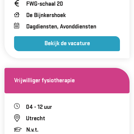
FWG-schaal 20
De Bijnkershoek
Dagdiensten, Avonddiensten
Bekijk de vacature
Vrijwilliger fysiotherapie
04 - 12 uur
Utrecht
N.v.t.