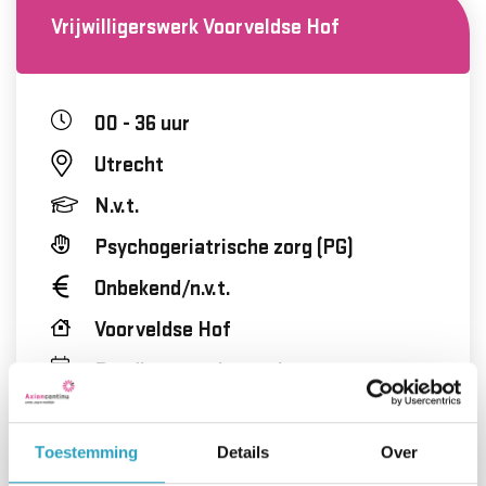
Vrijwilligerswerk Voorveldse Hof
00 - 36 uur
Utrecht
N.v.t.
Psychogeriatrische zorg (PG)
Onbekend/n.v.t.
Voorveldse Hof
Dagdiensten, In overleg,
Avonddiensten, Alle diensten,
Weekenddiensten
Toestemming
Details
Over