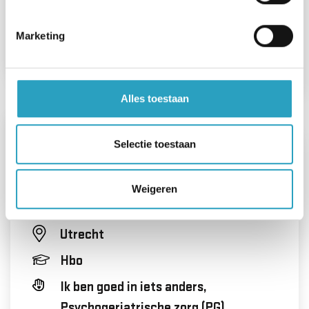
Dagdiensten, In overleg,
Avonddiensten, Weekenddiensten
Marketing
Bekijk de vacature
Alles toestaan
Selectie toestaan
Maatschappelijk werker
Weigeren
00 - 24 uur
Utrecht
Hbo
Ik ben goed in iets anders,
Psychogeriatrische zorg (PG),