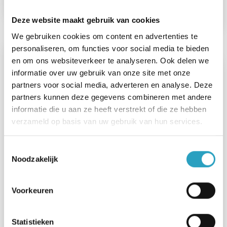
Bekijk de vacature
Deze website maakt gebruik van cookies
We gebruiken cookies om content en advertenties te
personaliseren, om functies voor social media te bieden
en om ons websiteverkeer te analyseren. Ook delen we
Vrijwilligerswerk De Drie Ringen
informatie over uw gebruik van onze site met onze
partners voor social media, adverteren en analyse. Deze
partners kunnen deze gegevens combineren met andere
informatie die u aan ze heeft verstrekt of die ze hebben
00 - 36 uur
verzameld op basis van uw gebruik van hun services.
Utrecht
Toestemmingsselectie
N.v.t.
Noodzakelijk
Somatische zorg
Onbekend/n.v.t.
Voorkeuren
De Drie Ringen
Statistieken