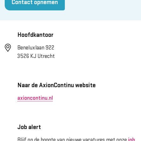
Contact opnemen
Hoofdkantoor
Beneluxlaan 922
3526 KJ Utrecht
Naar de AxionContinu website
axioncontinu.nl
Job alert
Blijf op de hoogte van nieuwe vacatures met onze
job