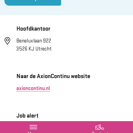
Hoofdkantoor
Beneluxlaan 922
3526 KJ Utrecht
Naar de AxionContinu website
axioncontinu.nl
Job alert
Blijf op de hoogte van nieuwe vacatures met onze
job