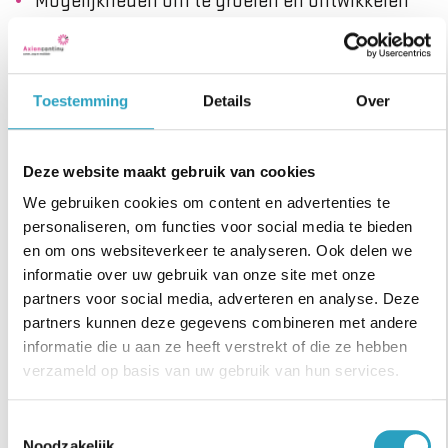
Mogelijkheden om te groeien en ontwikkelen
en voor een EVV-opleiding of BBL-traject voor
verpleegkundige.
Toestemming
Details
Over
Wat neem je mee?
Een diploma Verzorgende IG.
Deze website maakt gebruik van cookies
Bij voorkeur ervaring met de doelgroep NAH.
We gebruiken cookies om content en advertenties te
Ervaring met complexe gedragsproblematiek
personaliseren, om functies voor social media te bieden
en om ons websiteverkeer te analyseren. Ook delen we
in de sector GGZ, psychiatrie of met de
informatie over uw gebruik van onze site met onze
doelgroep mensen met een verstandelijke
partners voor social media, adverteren en analyse. Deze
beperking of in de cognitieve revalidatie is ook
partners kunnen deze gegevens combineren met andere
zeer welkom!
informatie die u aan ze heeft verstrekt of die ze hebben
verzameld op basis van uw gebruik van hun services.
Leergierig, openstaan voor feedback, geduld
en stressbestendigheid, duidelijke en
Toestemmingsselectie
consequente communicatie en je staat stevig
Noodzakelijk