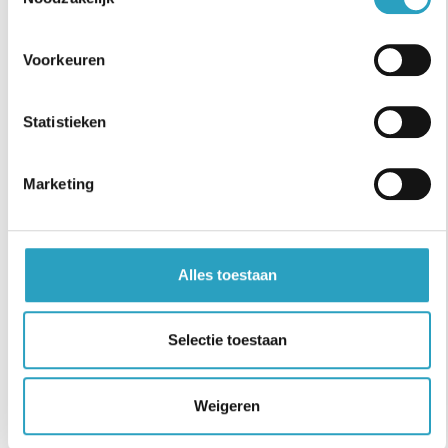
in je schoenen.
Ervaring met werken volgens het zorgleefplan
Voorkeuren
en methodisch werken.
Goede beheersing van de Nederlandse taal.
Statistieken
Je woont in (de buurt van) Utrecht Leidsche
Rijn.
Marketing
Werken als Verzorgende NAH
bij AxionContinu
Alles toestaan
Zet jouw talenten in als verzorgende NAH op de
Selectie toestaan
plek waar het er écht toe doet: versterk
AxionContinu in Utrecht Leidsche Rijn. Solliciteer
direct online!
Weigeren