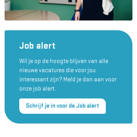
Job alert
Wil je op de hoogte blijven van alle
nieuwe vacatures die voor jou
interessant zijn? Meld je dan aan voor
onze job alert.
Schrijf je in voor de Job alert