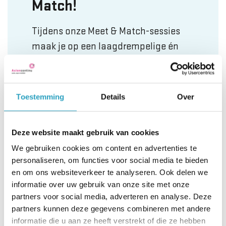
Match!
Tijdens onze Meet & Match-sessies
maak je op een laagdrempelige én
leuke manier kennis met
AxionContinu én de functie die bij jou
past. Denk aan werk als zorgassistent.
Toestemming
Details
Over
In plaats van een standaard
Deze website maakt gebruik van cookies
sollicitatiegesprek, kom je samen met
We gebruiken cookies om content en advertenties te
andere geïnteresseerden langs. Zo
personaliseren, om functies voor social media te bieden
ervaar je direct de sfeer, stel je je
en om ons websiteverkeer te analyseren. Ook delen we
vragen en ontdek je of werken bij
informatie over uw gebruik van onze site met onze
partners voor social media, adverteren en analyse. Deze
AxionContinu iets voor jou is.
partners kunnen deze gegevens combineren met andere
informatie die u aan ze heeft verstrekt of die ze hebben