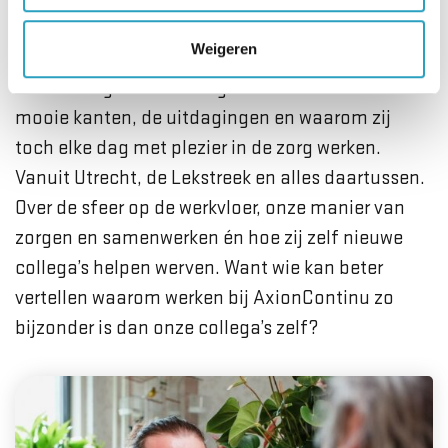
Optimisten aan het woord
Weigeren
Onze collega’s vertellen gewoon zoals het is: de
mooie kanten, de uitdagingen en waarom zij
toch elke dag met plezier in de zorg werken.
Vanuit Utrecht, de Lekstreek en alles daartussen.
Over de sfeer op de werkvloer, onze manier van
zorgen en samenwerken én hoe zij zelf nieuwe
collega’s helpen werven. Want wie kan beter
vertellen waarom werken bij AxionContinu zo
bijzonder is dan onze collega’s zelf?